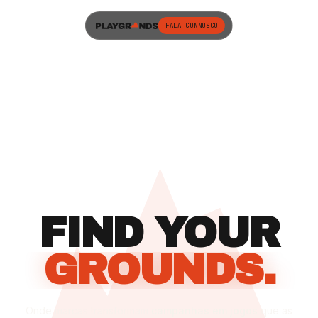
FALA CONNOSCO
FIND YOUR
GROUNDS.
Onde marcas transformam
campanhas em jogos
que as